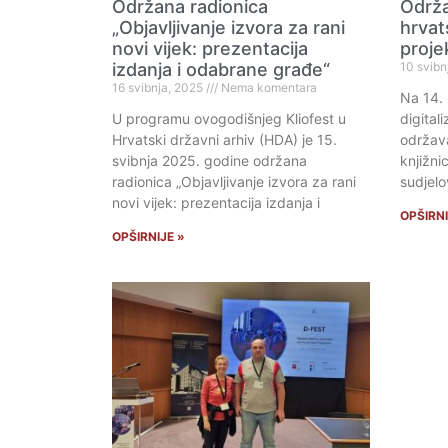
Održana radionica
Održa
„Objavljivanje izvora za rani
hrvats
novi vijek: prezentacija
proje
izdanja i odabrane građe“
10 svibn
16 svibnja, 2025
Nema komentara
Na 14. 
U programu ovogodišnjeg Kliofest u
digital
Hrvatski državni arhiv (HDA) je 15.
održava
svibnja 2025. godine održana
knjižni
radionica „Objavljivanje izvora za rani
sudjelo
novi vijek: prezentacija izdanja i
OPŠIRNI
OPŠIRNIJE »