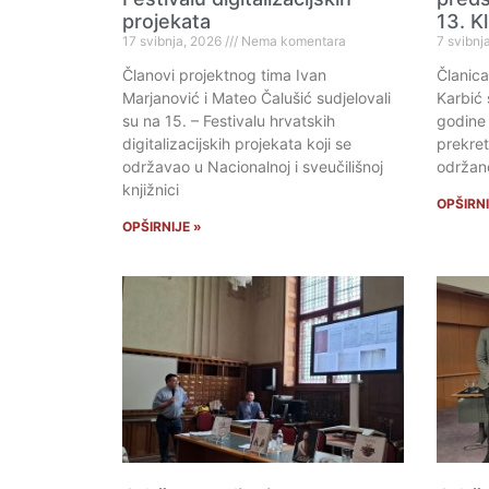
projekata
13. K
17 svibnja, 2026
Nema komentara
7 svibnj
Članovi projektnog tima Ivan
Članica
Marjanović i Mateo Čalušić sudjelovali
Karbić 
su na 15. – Festivalu hrvatskih
godine 
digitalizacijskih projekata koji se
prekret
održavao u Nacionalnoj i sveučilišnoj
održan
knjižnici
OPŠIRNI
OPŠIRNIJE »