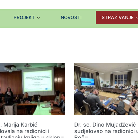
PROJEKT
NOVOSTI
ISTRAŽIVANJE
c. Marija Karbić
Dr. sc. Dino Mujadžević
lovala na radionici i
sudjelovao na radionici 
tavljanju knjige u sklopu
Beču