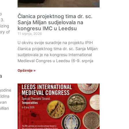
o
Članica projektnog tima dr. sc.
13.
Sanja Miljan sudjelovala na
izing
kongresu IMC u Leedsu
ory of
11 srpnja, 2026
U okviru svoje suradnje na projektu IPIH
članica projektnog tima dr. sc. Sanja Miljan
sudjelovala je na kongresu International
Medieval Congres u Leedsu (6-9. srpnja
Opširnije »
a
godine
Eldina
Ivan
 Milan