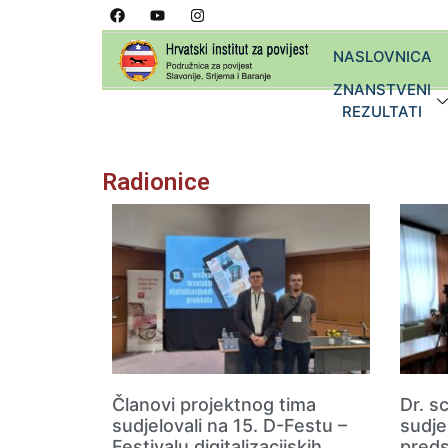
NASLOVNICA
ZNANSTVENI
REZULTATI
Radionice
Članovi projektnog tima
Dr. s
sudjelovali na 15. D-Festu –
sudje
Festivalu digitalizacijskih
preds