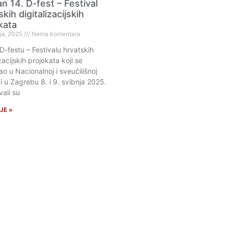
n 14. D-fest – Festival
kih digitalizacijskih
kata
ja, 2025
Nema komentara
D-festu – Festivalu hrvatskih
izacijskih projekata koji se
o u Nacionalnoj i sveučilišnoj
ci u Zagrebu 8. i 9. svibnja 2025.
vali su
JE »