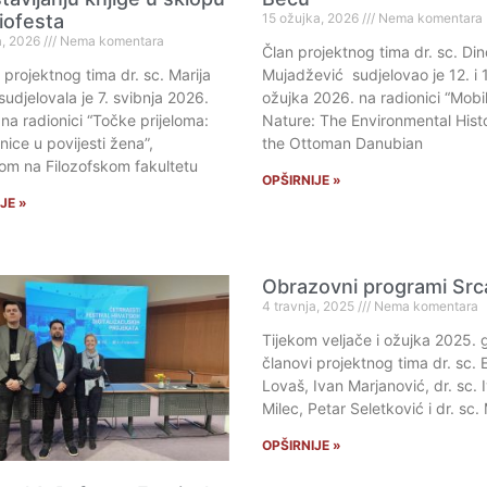
liofesta
15 ožujka, 2026
Nema komentara
a, 2026
Nema komentara
Član projektnog tima dr. sc. Din
 projektnog tima dr. sc. Marija
Mujadžević sudjelovao je 12. i 
sudjelovala je 7. svibnja 2026.
ožujka 2026. na radionici “Mobil
na radionici “Točke prijeloma:
Nature: The Environmental Hist
nice u povijesti žena”,
the Ottoman Danubian
om na Filozofskom fakultetu
OPŠIRNIJE »
JE »
Obrazovni programi Src
4 travnja, 2025
Nema komentara
Tijekom veljače i ožujka 2025. 
članovi projektnog tima dr. sc. 
Lovaš, Ivan Marjanović, dr. sc. 
Milec, Petar Seletković i dr. sc.
OPŠIRNIJE »