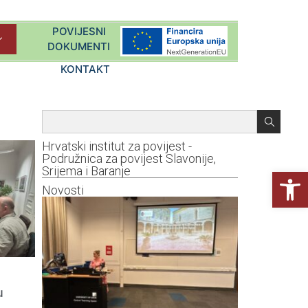
POVIJESNI
DOKUMENTI
KONTAKT
Hrvatski institut za povijest -
Podružnica za povijest Slavonije,
Srijema i Baranje
Open
Novosti
u